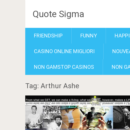
Quote Sigma
FRIENDSHIP
FUNNY
HAPP
CASINO ONLINE MIGLIORI
NOUVEA
NON GAMSTOP CASINOS
NON G
Tag: Arthur Ashe