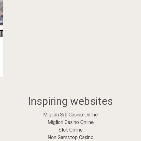
Inspiring websites
Migliori Siti Casino Online
Migliori Casino Online
Slot Online
Non Gamstop Casino