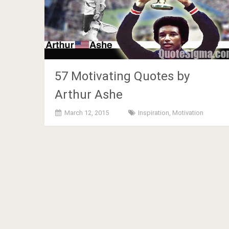
57 Motivating Quotes by
Arthur Ashe
March 12, 2015
Inspiration
,
Motivation
Posts
navigation