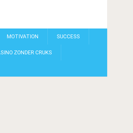
MOTIVATION
SUCCESS
SINO ZONDER CRUKS