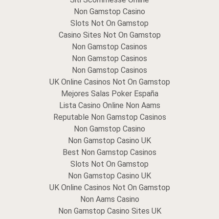
Non Gamstop Casino
Slots Not On Gamstop
Casino Sites Not On Gamstop
Non Gamstop Casinos
Non Gamstop Casinos
Non Gamstop Casinos
UK Online Casinos Not On Gamstop
Mejores Salas Poker España
Lista Casino Online Non Aams
Reputable Non Gamstop Casinos
Non Gamstop Casino
Non Gamstop Casino UK
Best Non Gamstop Casinos
Slots Not On Gamstop
Non Gamstop Casino UK
UK Online Casinos Not On Gamstop
Non Aams Casino
Non Gamstop Casino Sites UK