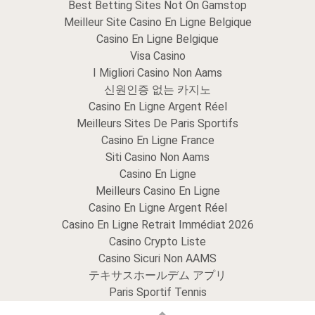
Best Betting Sites Not On Gamstop
Meilleur Site Casino En Ligne Belgique
Casino En Ligne Belgique
Visa Casino
I Migliori Casino Non Aams
신원인증 없는 카지노
Casino En Ligne Argent Réel
Meilleurs Sites De Paris Sportifs
Casino En Ligne France
Siti Casino Non Aams
Casino En Ligne
Meilleurs Casino En Ligne
Casino En Ligne Argent Réel
Casino En Ligne Retrait Immédiat 2026
Casino Crypto Liste
Casino Sicuri Non AAMS
テキサスホールデム アプリ
Paris Sportif Tennis