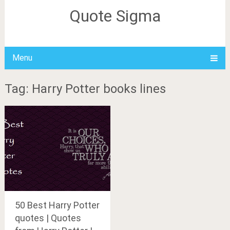
Quote Sigma
Menu
Tag: Harry Potter books lines
50 Best Harry Potter
quotes | Quotes