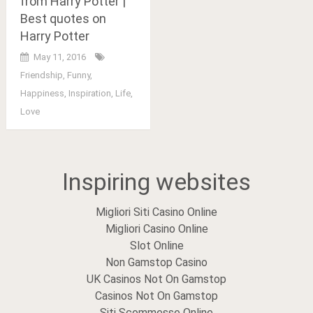
from Harry Potter |
Best quotes on
Harry Potter
May 11, 2016
Friendship
,
Funny
,
Happiness
,
Inspiration
,
Life
,
Love
Posts
Inspiring websites
navigation
Migliori Siti Casino Online
Migliori Casino Online
Slot Online
Non Gamstop Casino
UK Casinos Not On Gamstop
Casinos Not On Gamstop
Siti Scommesse Online