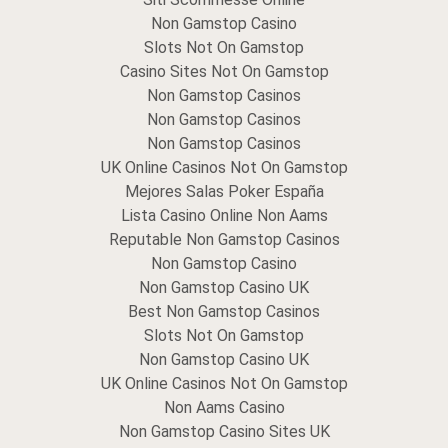
Non Gamstop Casino
Slots Not On Gamstop
Casino Sites Not On Gamstop
Non Gamstop Casinos
Non Gamstop Casinos
Non Gamstop Casinos
UK Online Casinos Not On Gamstop
Mejores Salas Poker España
Lista Casino Online Non Aams
Reputable Non Gamstop Casinos
Non Gamstop Casino
Non Gamstop Casino UK
Best Non Gamstop Casinos
Slots Not On Gamstop
Non Gamstop Casino UK
UK Online Casinos Not On Gamstop
Non Aams Casino
Non Gamstop Casino Sites UK